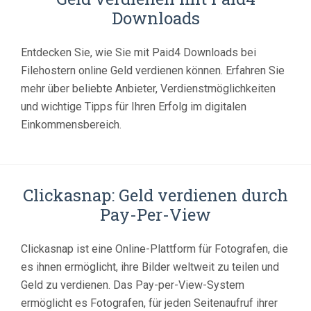
Downloads
Entdecken Sie, wie Sie mit Paid4 Downloads bei
Filehostern online Geld verdienen können. Erfahren Sie
mehr über beliebte Anbieter, Verdienstmöglichkeiten
und wichtige Tipps für Ihren Erfolg im digitalen
Einkommensbereich.
Clickasnap: Geld verdienen durch
Pay-Per-View
Clickasnap ist eine Online-Plattform für Fotografen, die
es ihnen ermöglicht, ihre Bilder weltweit zu teilen und
Geld zu verdienen. Das Pay-per-View-System
ermöglicht es Fotografen, für jeden Seitenaufruf ihrer