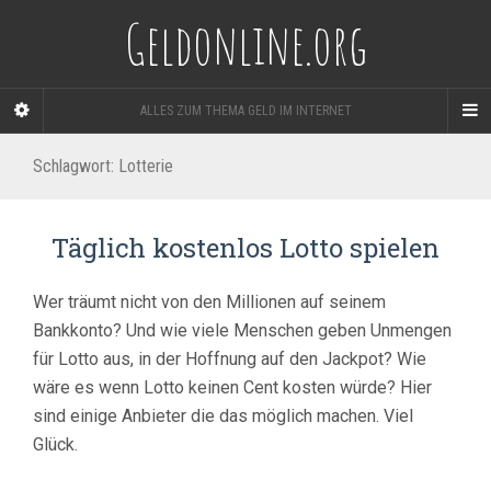
Geldonline.org
ALLES ZUM THEMA GELD IM INTERNET
Schlagwort:
Lotterie
Täglich kostenlos Lotto spielen
Wer träumt nicht von den Millionen auf seinem
Bankkonto? Und wie viele Menschen geben Unmengen
für Lotto aus, in der Hoffnung auf den Jackpot? Wie
wäre es wenn Lotto keinen Cent kosten würde? Hier
sind einige Anbieter die das möglich machen. Viel
Glück.