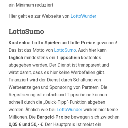
ein Minimum reduziert
Hier geht es zur Webseite von
LottoWunder
LottoSumo
Kostenlos Lotto Spielen
und
tolle Preise
gewinnen!
Das ist das Motto von
LottoSumo
. Auch hier kann
täglich
mindestens ein
Tippschein
kostenlos
abgegeben werden. Der Dienst ist transparent und
wirbt damit, dass es hier keine Werbefallen gibt.
Finanziert wird der Dienst durch Schaltung von
Werbeanzeigen und Sponsoring von Partnern. Die
Registrierung ist einfach und Tippscheine können
schnell durch die „Quick-Tipp“-Funktion abgeben
werden. Ähnlich wie bei
LottoWunder
winken hier keine
Millionen. Die
Bargeld-Preise
bewegen sich zwischen
0,05 € und 50,- €
. Der Hauptpreis ist meist ein