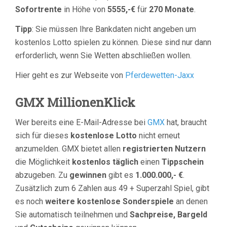
Sofortrente
in Höhe von
5555,-€
für
270 Monate
.
Tipp
: Sie müssen Ihre Bankdaten nicht angeben um
kostenlos Lotto spielen zu können. Diese sind nur dann
erforderlich, wenn Sie Wetten abschließen wollen.
Hier geht es zur Webseite von
Pferdewetten-Jaxx
GMX MillionenKlick
Wer bereits eine E-Mail-Adresse bei
GMX
hat, braucht
sich für dieses
kostenlose Lotto
nicht erneut
anzumelden. GMX bietet allen
registrierten Nutzern
die Möglichkeit
kostenlos täglich
einen
Tippschein
abzugeben. Zu
gewinnen
gibt es
1.000.000,- €
.
Zusätzlich zum 6 Zahlen aus 49 + Superzahl Spiel, gibt
es noch
weitere kostenlose Sonderspiele
an denen
Sie automatisch teilnehmen und
Sachpreise, Bargeld